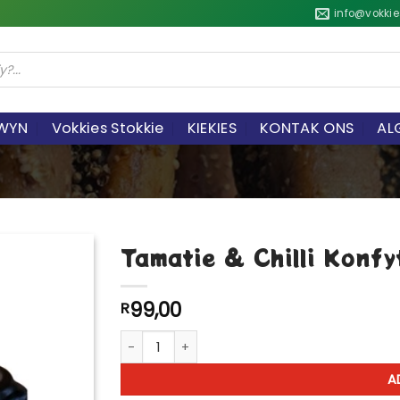
info@vokkie
WYN
Vokkies Stokkie
KIEKIES
KONTAK ONS
AL
Tamatie & Chilli Konfy
99,00
R
Tamatie & Chilli Konfyt quantity
A