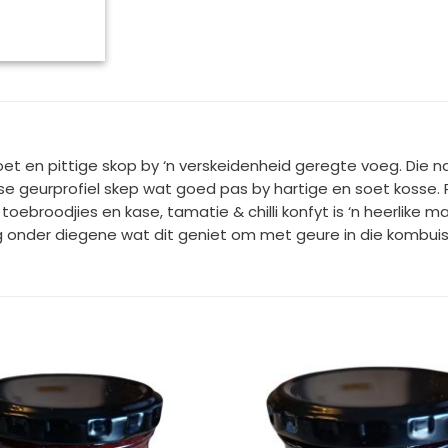
n soet en pittige skop by ‘n verskeidenheid geregte voeg. Die
se geurprofiel skep wat goed pas by hartige en soet kosse. Per
toebroodjies en kase, tamatie & chilli konfyt is ‘n heerlike m
ng onder diegene wat dit geniet om met geure in die kombui