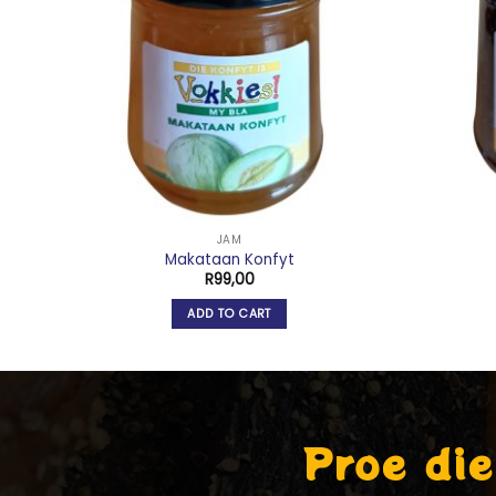
JAM
Makataan Konfyt
R
99,00
ADD TO CART
Proe die