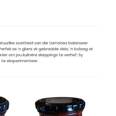
 natuurlike soetheid van die tamaties balanseer
fek as ‘n glans vir gebraaide vleis, ‘n bolaag vir
anier om jou kulinêre skeppings te verhef. Sy
s te eksperimenteer.