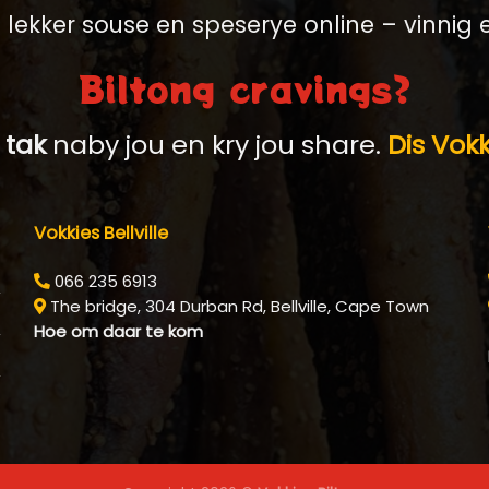
lekker souse en speserye online – vinnig 
Biltong cravings?
n
tak
naby jou en kry jou share.
Dis Vok
Vokkies Bellville
066 235 6913
The bridge, 304 Durban Rd, Bellville, Cape Town
Hoe om daar te kom