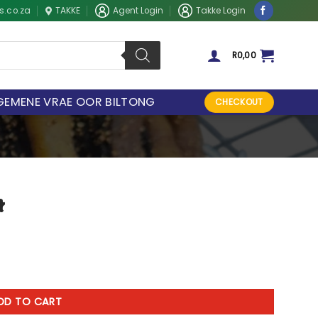
s.co.za
TAKKE
Agent Login
Takke Login
R
0,00
GEMENE VRAE OOR BILTONG
CHECKOUT
t
DD TO CART