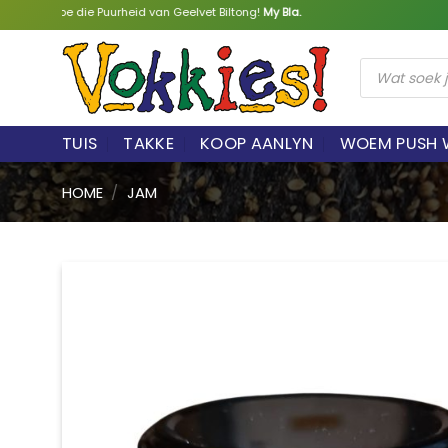
Skip
 die Puurheid van Geelvet Biltong!
My Bla.
to
content
Products
search
TUIS
TAKKE
KOOP AANLYN
WOEM PUSH 
HOME
/
JAM