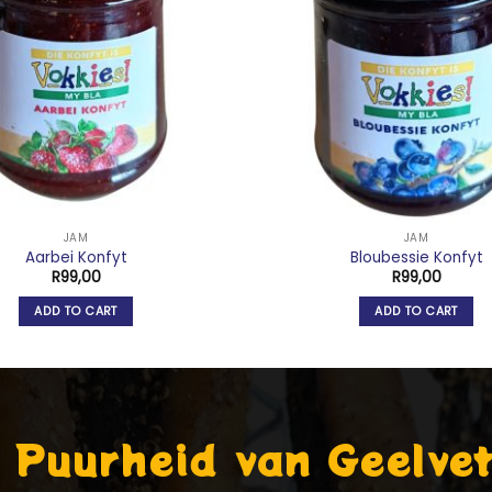
JAM
JAM
Aarbei Konfyt
Bloubessie Konfyt
R
99,00
R
99,00
ADD TO CART
ADD TO CART
 Puurheid van Geelvet