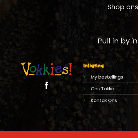
Shop ons 
Pull in by '
Inligting
My bestellings
Ons Takke
Kontak Ons