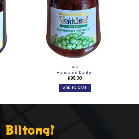
JAM
Hanepoot Konfyt
R
99,00
ADD TO CART
 Biltong!