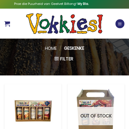
Skip
Proe die Puurheid van Geelvet Biltong!
My Bla.
to
content
HOME
/
GESKENKE
FILTER
OUT OF STOCK