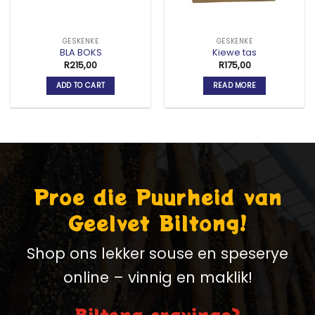
GESKENKE
GESKENKE
BLA BOKS
Kiewe tas
R
215,00
R
175,00
ADD TO CART
READ MORE
Proe die Puurheid van
Geelvet Biltong!
Shop ons lekker souse en speserye
online – vinnig en maklik!
Biltong cravings?